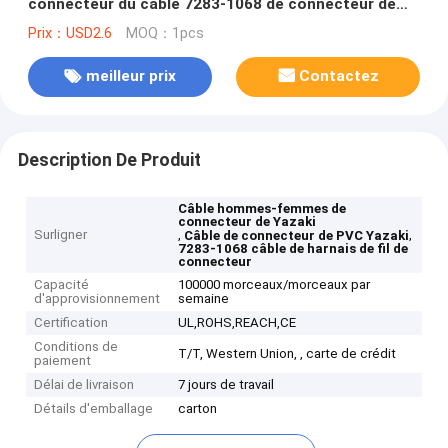
connecteur du câble 7283-1068 de connecteur de
Yazaki
Prix：USD2.6
MOQ：1pcs
meilleur prix
Contactez
Description De Produit
Câble hommes-femmes de
connecteur de Yazaki
Surligner
,
,
Câble de connecteur de PVC Yazaki
7283-1068 câble de harnais de fil de
connecteur
Capacité
100000 morceaux/morceaux par
d'approvisionnement
semaine
Certification
UL,ROHS,REACH,CE
Conditions de
T/T, Western Union, , carte de crédit
paiement
Délai de livraison
7 jours de travail
Détails d'emballage
carton