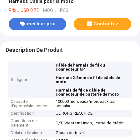
Harness Cable pour la moto
Prix：USD 0.75
MOQ：1PCS
meilleur prix
Contactez
Description De Produit
câble de harnais de fil du
connecteur 6P
,
Harnais 2.8mm de fil de câble de
Surligner
moto
,
Harnais de fil de câble de
connecteur de batterie de moto
Capacité
100000 morceaux/morceaux par
d'approvisionnement
semaine
Certification
UL,ROHS,REACH,CE
Conditions de
T/T, Western Union, , carte de crédit
paiement
Délai de livraison
7 jours de travail